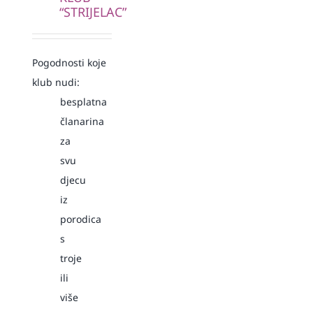
“STRIJELAC”
Pogodnosti koje
klub nudi:
besplatna
članarina
za
svu
djecu
iz
porodica
s
troje
ili
više