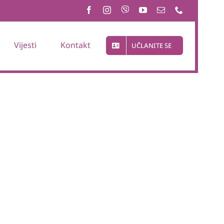
Vijesti
Kontakt
UČLANITE SE