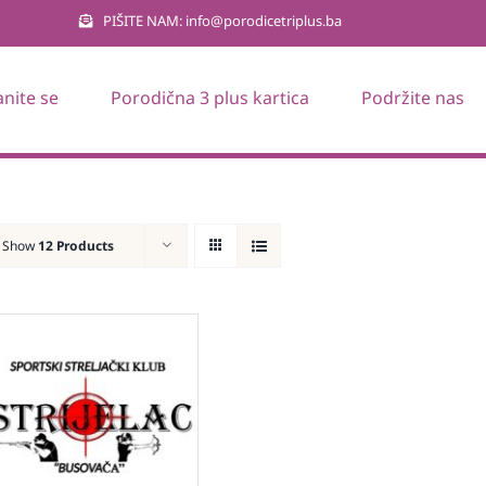
PIŠITE NAM: info@porodicetriplus.ba
anite se
Porodična 3 plus kartica
Podržite nas
Show
12 Products