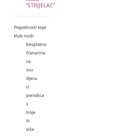
“STRIJELAC”
Pogodnosti koje
klub nudi:
besplatna
članarina
za
svu
djecu
iz
porodica
s
troje
ili
više