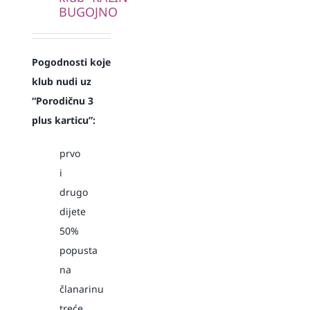
BUGOJNO
Pogodnosti koje
klub nudi uz
“Porodičnu 3
plus karticu”:
prvo
i
drugo
dijete
50%
popusta
na
članarinu
treće