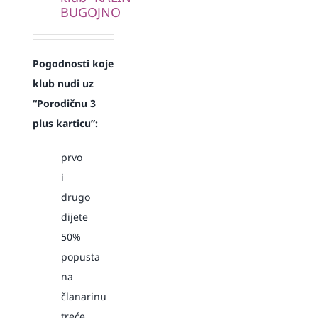
BUGOJNO
Pogodnosti koje
klub nudi uz
“Porodičnu 3
plus karticu”:
prvo
i
drugo
dijete
50%
popusta
na
članarinu
treće