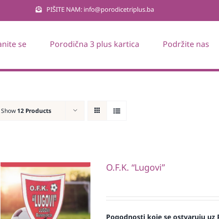
PIŠITE NAM: info@porodicetriplus.ba
anite se
Porodična 3 plus kartica
Podržite nas
Show
12 Products
O.F.K. “Lugovi”
Pogodnosti koje se ostvaruju uz 