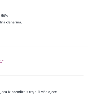
:
u 50%
atna članarina.
C”
ecu iz porodica s troje ili više djece