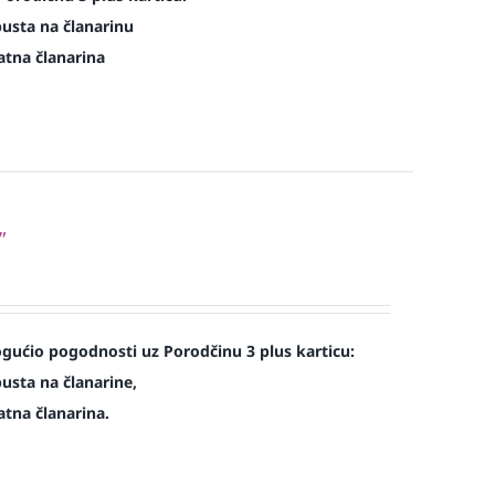
pusta na članarinu
atna članarina
”
ućio pogodnosti uz Porodčinu 3 plus karticu:
usta na članarine,
atna članarina.