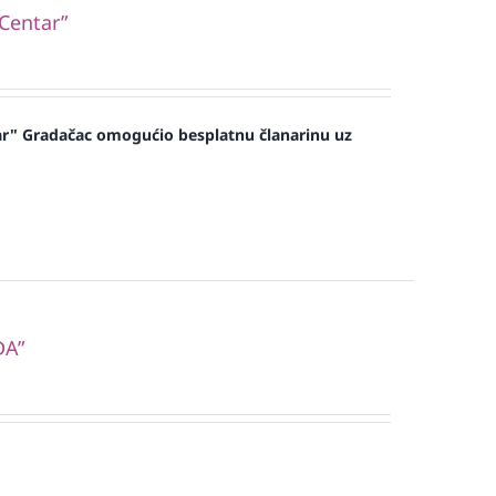
“Centar”
ar" Gradačac omogućio besplatnu članarinu uz
DA”