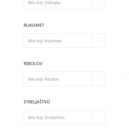

RUKOMET

RIBOLOV

STRELJAŠTVO
