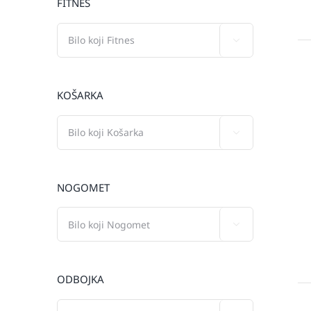
FITNES

KOŠARKA

NOGOMET

ODBOJKA