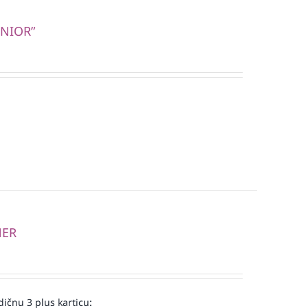
UNIOR”
NER
ičnu 3 plus karticu: