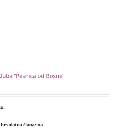
luba “Pesnica od Bosne”
cu:
e besplatna članarina.