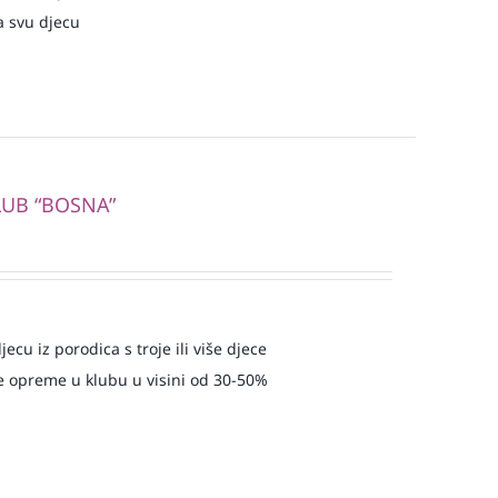
a svu djecu
LUB “BOSNA”
ecu iz porodica s troje ili više djece
 opreme u klubu u visini od 30-50%