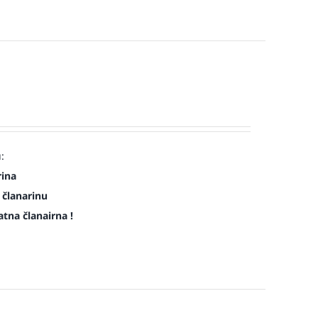
:
rina
 članarinu
atna članairna !