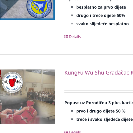
besplatno za prvo dijete
drugo i treće dijete 50%
svako slijedeće besplatno
Details
KungFu Wu Shu Gradačac K
Popust uz Porodičnu 3 plus karti
prvo i drugo dijete 50 %
treće i svako sljedeće dijet
Details