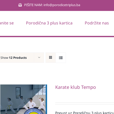
PIŠITE NAM: info@porodicetriplus.ba
anite se
Porodična 3 plus kartica
Podržite nas
Show
12 Products
Karate klub Tempo
Popust uz Porodičnu 3 plus karticu