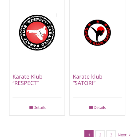
Karate Klub
Karate klub
“RESPECT”
“SATORI”
Details
Details
1
2
3
Next