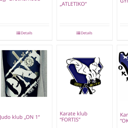
GY
„ATLETIKO“
Details
Details
Karate klub
Kar
Judo klub „ON 1“
“FORTIS”
“O