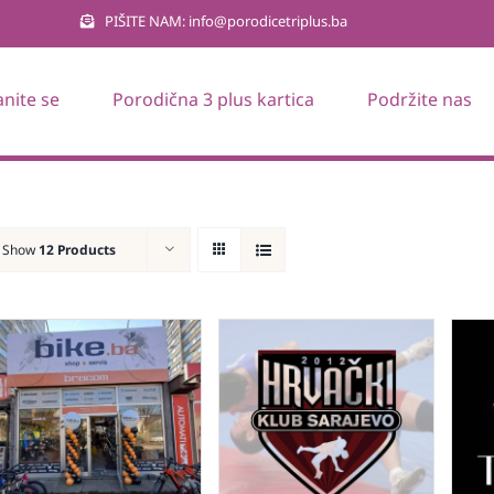
PIŠITE NAM: info@porodicetriplus.ba
anite se
Porodična 3 plus kartica
Podržite nas
Show
12 Products