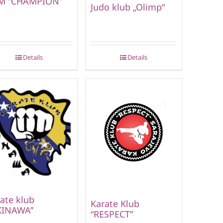
M “CHAMPION”
Judo klub „Olimp“
Details
Details
ate klub
Karate Klub
KINAWA”
“RESPECT”