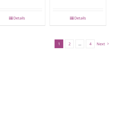
Details
Details
1
2
…
4
Next