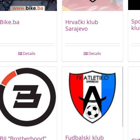
Spo
Bike.ba
Hrvački klub
klu
Sarajevo
Details
Details
Fudbalski klub
BJJ “Brotherhood”