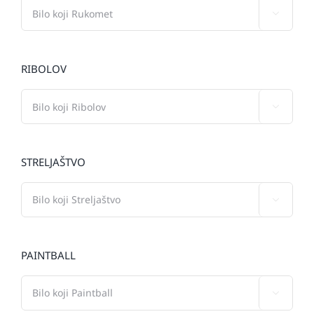

RIBOLOV

STRELJAŠTVO

PAINTBALL
