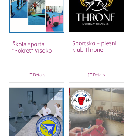
Sportsko – plesni
Škola sporta
klub Throne
“Pokret” Visoko
Details
Details