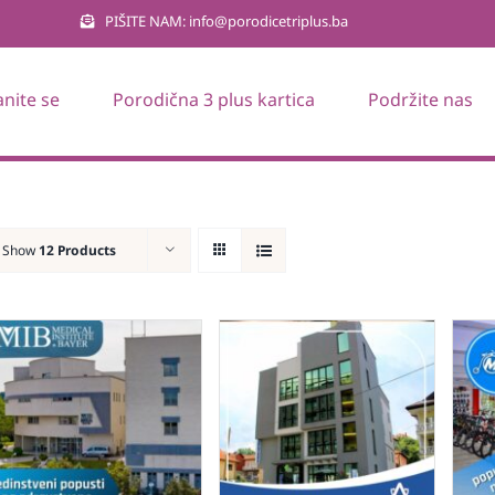
PIŠITE NAM: info@porodicetriplus.ba
anite se
Porodična 3 plus kartica
Podržite nas
Show
12 Products