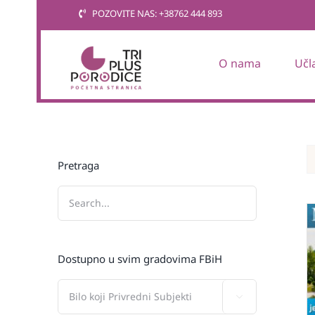
Skip
POZOVITE NAS: +38762 444 893
to
content
O nama
Učl
Pretraga
Dostupno u svim gradovima FBiH
