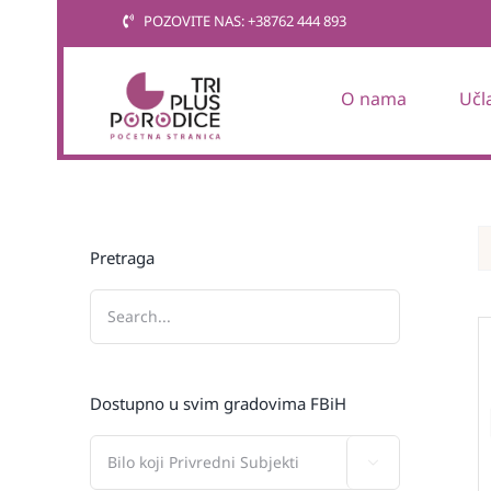
Skip
POZOVITE NAS: +38762 444 893
to
content
O nama
Učl
Pretraga
Dostupno u svim gradovima FBiH
