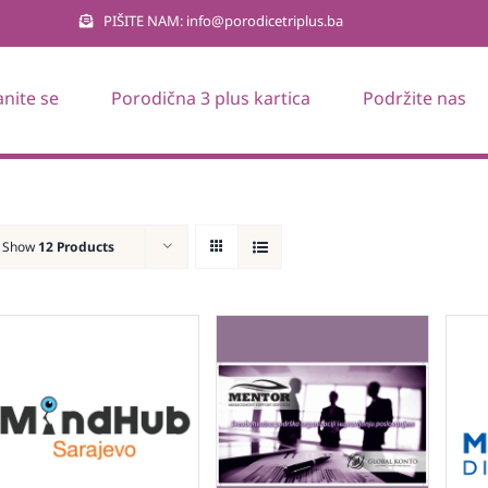
PIŠITE NAM: info@porodicetriplus.ba
anite se
Porodična 3 plus kartica
Podržite nas
Show
12 Products