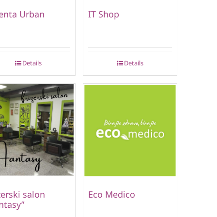
enta Urban
IT Shop
Details
Details
zerski salon
Eco Medico
ntasy”