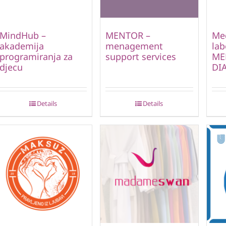
MindHub –
MENTOR –
Me
akademija
menagement
lab
programiranja za
support services
ME
djecu
DI
Details
Details