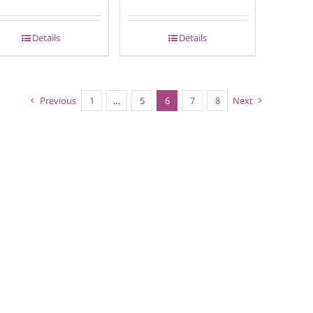
Details
Details
Previous
1
…
5
6
7
8
Next