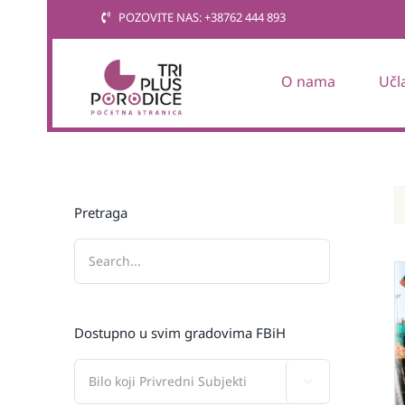
Skip
POZOVITE NAS: +38762 444 893
to
content
O nama
Učl
Pretraga
Dostupno u svim gradovima FBiH
