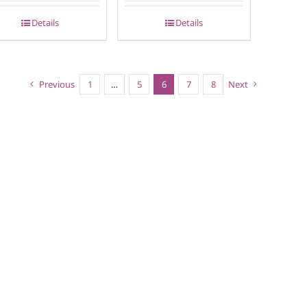
Details
Details
Previous
1
…
5
6
7
8
Next