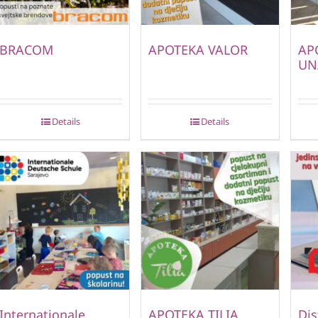
BRACOM
APOTEKA VALOR
AP
UN
Details
Details
Internationale
APOTEKA TILIA
Dis