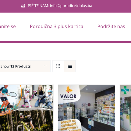
PIŠITE NAM: info@porodicetriplus.ba
anite se
Porodična 3 plus kartica
Podržite nas
Show
12 Products