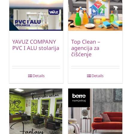
YAVUZ COMPANY
Top Clean –
PVC I ALU stolarija
agencija za
čišćenje
Details
Details