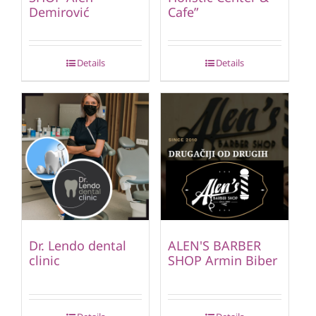
Demirović
Cafe”
Details
Details
Dr. Lendo dental
ALEN'S BARBER
clinic
SHOP Armin Biber