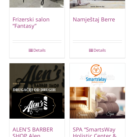
Frizerski salon
Namještaj Berre
“Fantasy”
Details
Details
ALEN'S BARBER
SPA “SmartsWay
SHOP Alen
Holistic Center &