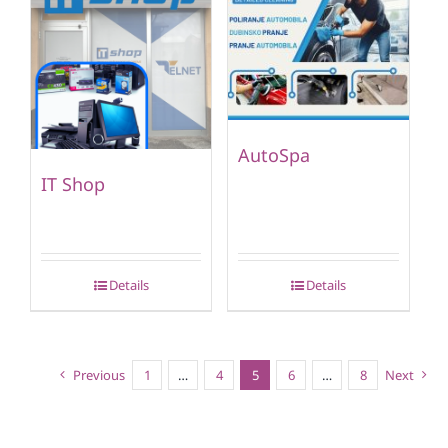
AutoSpa
IT Shop
Details
Details
Previous
1
…
4
5
6
…
8
Next