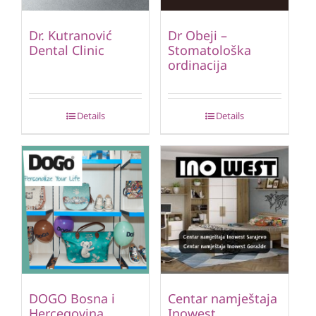
Dr. Kutranović
Dr Obeji –
Dental Clinic
Stomatološka
ordinacija
Details
Details
DOGO Bosna i
Centar namještaja
Hercegovina
Inowest