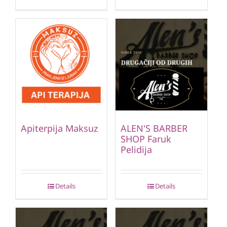
Apiterpija Maksuz
ALEN'S BARBER
SHOP Faruk
Pelidija
Details
Details