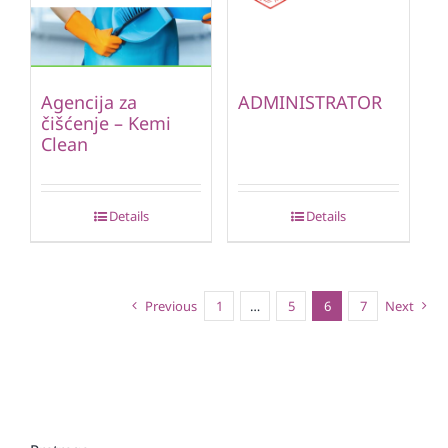
Agencija za
ADMINISTRATOR
čišćenje – Kemi
Clean
Details
Details
Previous
1
…
5
6
7
Next