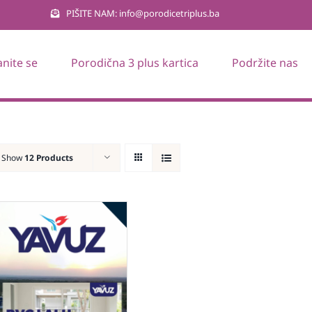
PIŠITE NAM: info@porodicetriplus.ba
anite se
Porodična 3 plus kartica
Podržite nas
Show
12 Products