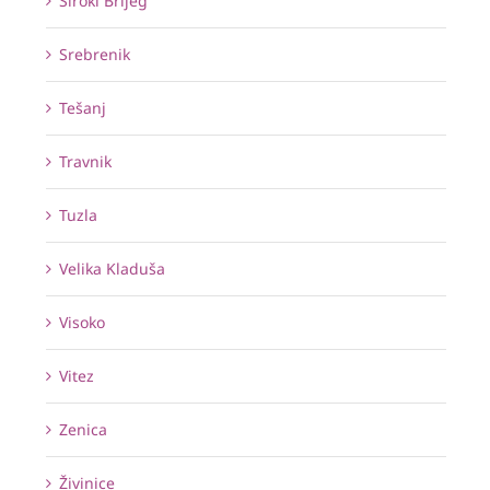
Široki Brijeg
Srebrenik
Tešanj
Travnik
Tuzla
Velika Kladuša
Visoko
Vitez
Zenica
Živinice