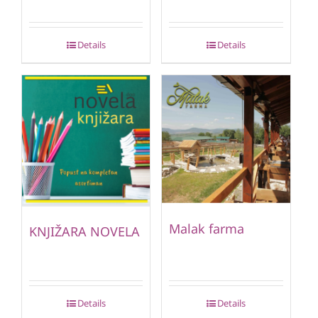
Details
Details
Malak farma
KNJIŽARA NOVELA
Details
Details