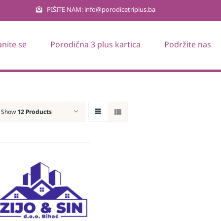
PIŠITE NAM: info@porodicetriplus.ba
anite se
Porodična 3 plus kartica
Podržite nas
Show
12 Products