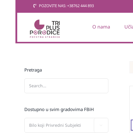
Skip
POZOVITE NAS: +38762 444 893
to
content
O nama
Učl
Pretraga
Dostupno u svim gradovima FBiH
