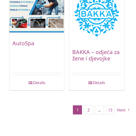
AutoSpa
BAKKA – odjeća za
žene i djevojke
Details
Details
1
2
…
13
Next