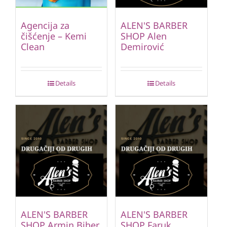
Agencija za
ALEN'S BARBER
čišćenje – Kemi
SHOP Alen
Clean
Demirović
Details
Details
ALEN'S BARBER
ALEN'S BARBER
SHOP Armin Biber
SHOP Faruk