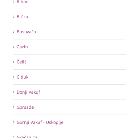
Bihać
Brčko
Busovača
Cazin
Čelić
Čitluk
Donji Vakuf
Goražde
Gornji Vakuf - Uskoplje
Gračanica