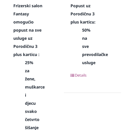
Frizerski salon
Popust uz
Fantasy
Porodičnu 3
omogućio
plus karticu:
popust na sve
50%
usluge uz
na
Porodičnu 3
sve
plus karticu :
prevodilačke
25%
usluge
za
Details
žene,
muškarce
i
djecu
svako
četvrto
šišanje