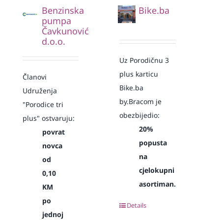
Benzinska
Bike.ba
pumpa
Čavkunović
d.o.o.
Uz Porodičnu 3
plus karticu
Članovi
Bike.ba
Udruženja
by.Bracom je
"Porodice tri
obezbijedio:
plus" ostvaruju:
20%
povrat
popusta
novca
na
od
cjelokupni
0,10
asortiman.
KM
po
Details
jednoj