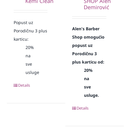
Kemi Clean
SHOP Alen
Demirović
Popust uz
Alen's Barber
Porodičnu 3 plus
Shop omogućio
karticu:
popust uz
20%
Porodičnu 3
na
plus karticu od:
sve
20%
usluge
na
Details
sve
usluge.
Details