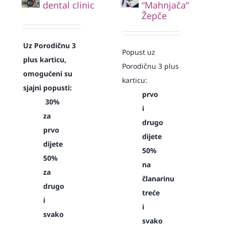
dental clinic
“Mahnjača”
Žepče
Uz Porodičnu 3
Popust uz
plus karticu,
Porodičnu 3 plus
omogućeni su
karticu:
sjajni popusti:
prvo
30%
i
za
drugo
prvo
dijete
dijete
50%
50%
na
za
članarinu
drugo
treće
i
i
svako
svako