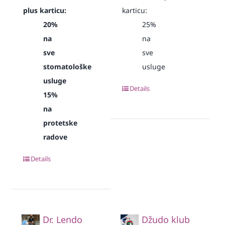
plus karticu:
karticu:
20%
25%
na
na
sve
sve
stomatološke
usluge
usluge
Details
15%
na
protetske
radove
Details
Dr. Lendo
Džudo klub