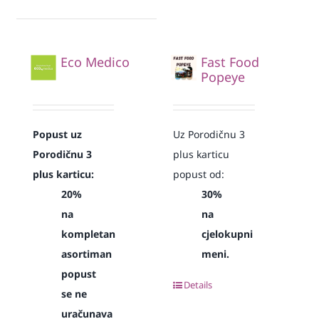
Eco Medico
Fast Food
Popeye
Popust uz
Uz Porodičnu 3
Porodičnu 3
plus karticu
plus karticu:
popust od:
20%
30%
na
na
kompletan
cjelokupni
asortiman
meni.
popust
Details
se ne
uračunava