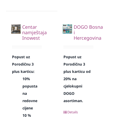
Centar
DOGO Bosna
namještaja
i
Inowest
Hercegovina
Popust uz
Popust uz
Porodičnu 3
Porodičnu 3
plus karticu:
plus karticu od
10%
20% na
popusta
cjelokupni
na
DOGO
redovne
asortiman.
cijene
Details
10 %