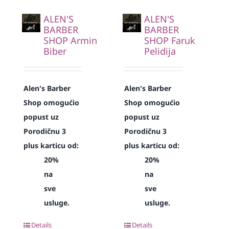
ALEN'S
ALEN'S
BARBER
BARBER
SHOP Armin
SHOP Faruk
Biber
Pelidija
Alen's Barber
Alen's Barber
Shop omogućio
Shop omogućio
popust uz
popust uz
Porodičnu 3
Porodičnu 3
plus karticu od:
plus karticu od:
20%
20%
na
na
sve
sve
usluge.
usluge.
Details
Details