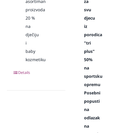
asortiman
za
proizvoda
svu
20
%
djecu
na
iz
dječiju
porodica
i
"tri
baby
plus"
kozmetiku
50%
na
Details
sportsku
opremu
Posebni
popusti
na
odlazak
na