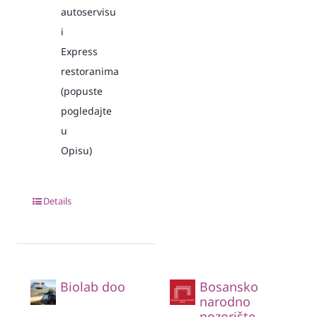
autoservisu
i
Express
restoranima
(popuste
pogledajte
u
Opisu)
Details
Biolab doo
Bosansko
narodno
pozorište