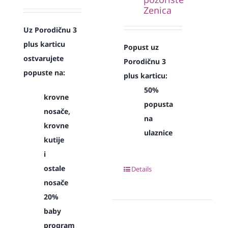
Zenica
Uz Porodičnu 3
plus karticu
Popust uz
ostvarujete
Porodičnu 3
popuste na:
plus karticu:
50%
krovne
popusta
nosače,
na
krovne
ulaznice
kutije
i
ostale
Details
nosače
20%
baby
program