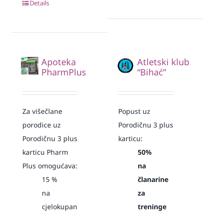
Details
Apoteka
Atletski klub
PharmPlus
“Bihać”
Za višečlane
Popust uz
porodice uz
Porodičnu 3 plus
Porodičnu 3 plus
karticu:
karticu Pharm
50%
Plus omogućava:
na
15
%
članarine
na
za
cjelokupan
treninge