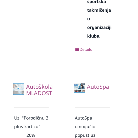
sportska
takmičenja
u
organizaciji
kluba.
Details
Autoškola
AutoSpa
MLADOST
Uz "Porodičnu 3
AutoSpa
plus karticu":
omogućio
20%
popust uz