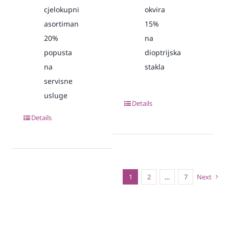
cjelokupni
okvira
asortiman
15%
20%
na
popusta
dioptrijska
na
stakla
servisne
usluge
Details
Details
1
2
…
7
Next