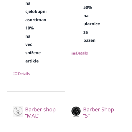
na
50%
cjelokupni
na
asortiman
ulaznice
10%
za
na
bazen
već
snižene
Details
artikle
Details
Barber shop
Barber Shop
“MAL”
“S”