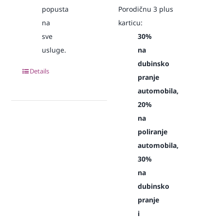
popusta
Porodičnu 3 plus
na
karticu:
sve
30%
usluge.
na
dubinsko
Details
pranje
automobila,
20%
na
poliranje
automobila,
30%
na
dubinsko
pranje
i