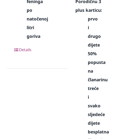
feninga
Porodičnu 3
po
plus karticu:
natočenoj
prvo
litri
i
goriva
drugo
dijete
Details
50%
popusta
na
članarinu
treće
i
svako
sljedeće
dijete
besplatna