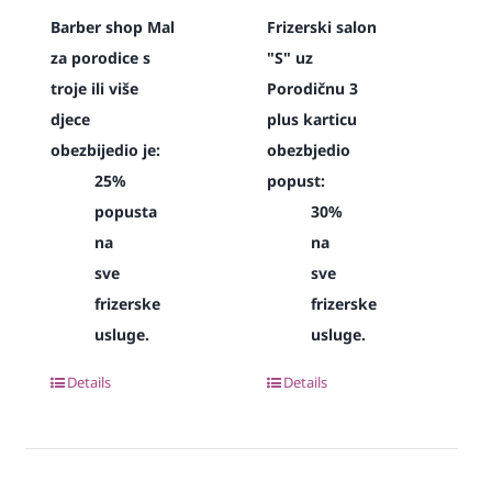
Barber shop Mal
Frizerski salon
za porodice s
"S" uz
troje ili više
Porodičnu 3
djece
plus karticu
obezbijedio je:
obezbjedio
25%
popust:
popusta
30%
na
na
sve
sve
frizerske
frizerske
usluge.
usluge.
Details
Details