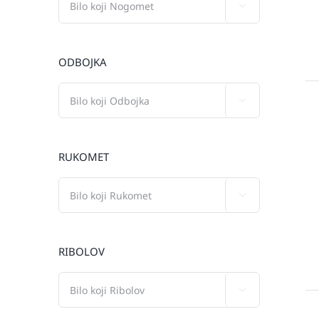

ODBOJKA

RUKOMET

RIBOLOV
