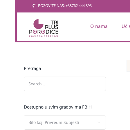
Skip
POZOVITE NAS: +38762 444 893
to
content
O nama
Učl
Pretraga
Dostupno u svim gradovima FBiH
