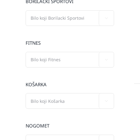
BORILAČKI SPORTOVI

FITNES

KOŠARKA

NOGOMET