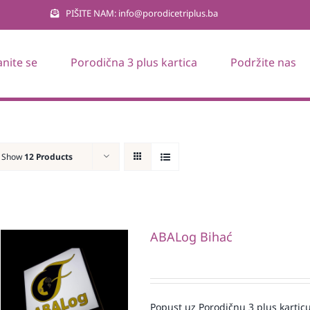
PIŠITE NAM: info@porodicetriplus.ba
anite se
Porodična 3 plus kartica
Podržite nas
Show
12 Products
ABALog Bihać
Popust uz Porodičnu 3 plus karticu