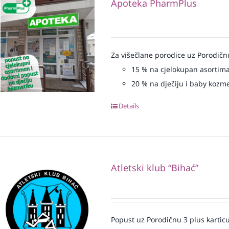
Apoteka PharmPlus
Za višečlane porodice uz Porodičn
15
% na cjelokupan asortim
20
% na dječiju i baby kozm
Details
Atletski klub “Bihać”
Popust uz Porodičnu 3 plus karticu