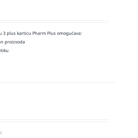
u 3 plus karticu Pharm Plus omogućava:
an proizvoda
etiku
: