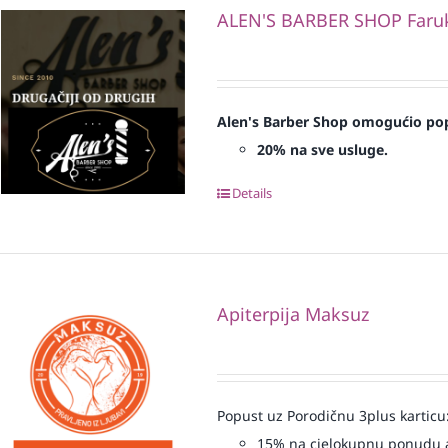
ALEN'S BARBER SHOP Faruk 
Alen's Barber Shop omogućio pop
20% na sve usluge.
Details
Apiterpija Maksuz
Popust uz Porodičnu 3plus karticu
15% na cjelokupnu ponudu a