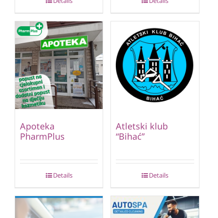
Details
Details
Apoteka
Atletski klub
PharmPlus
“Bihać”
Details
Details