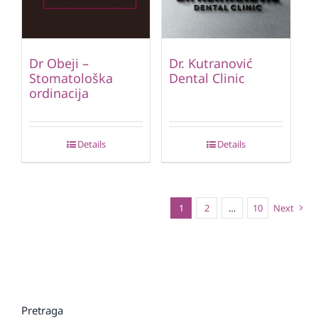
Dr Obeji –
Dr. Kutranović
Stomatološka
Dental Clinic
ordinacija
Details
Details
1
2
…
10
Next
Pretraga