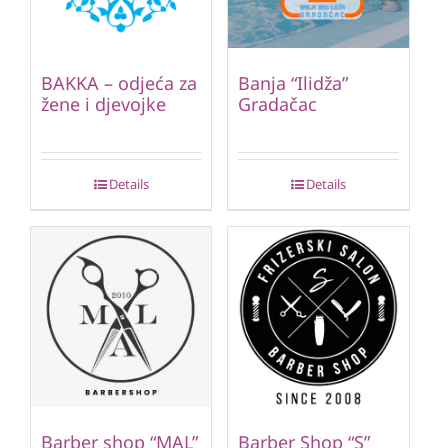
BAKKA – odjeća za
Banja “Ilidža”
žene i djevojke
Gradačac
Details
Details
Barber shop “MAL”
Barber Shop “S”