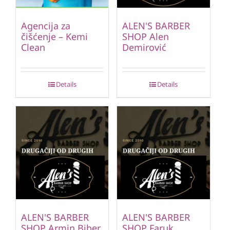
Agencija za
ALEN'S BARBER
čišćenje – Kemi
SHOP Alen
Clean
Demirović
Details
Details
ALEN'S BARBER
ALEN'S BARBER
SHOP Armin Biber
SHOP Faruk