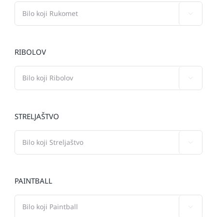

RIBOLOV

STRELJAŠTVO

PAINTBALL
