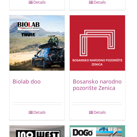
Details
Details
Biolab doo
Bosansko narodno
pozorište Zenica
Details
Details