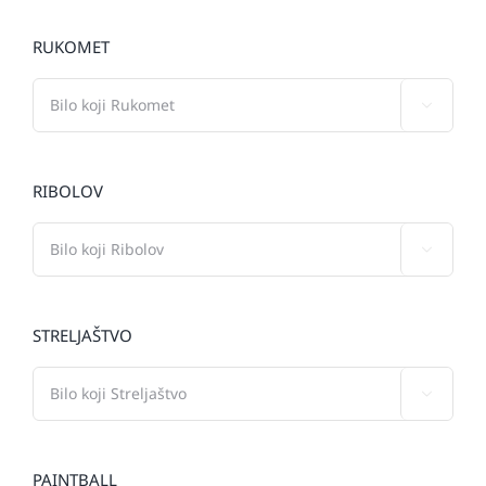
RUKOMET

RIBOLOV

STRELJAŠTVO

PAINTBALL