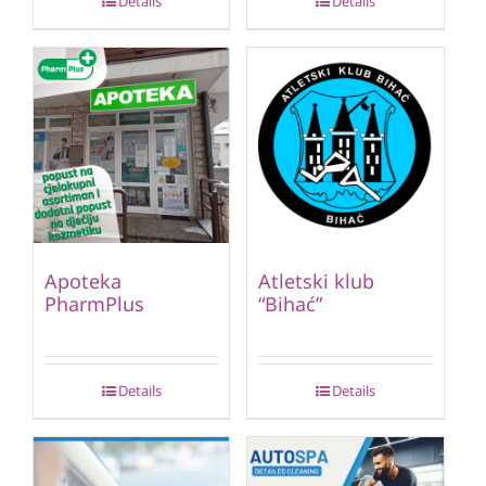
Details
Details
Apoteka
Atletski klub
PharmPlus
“Bihać”
Details
Details