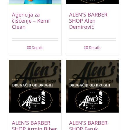
Agencija za
ALEN'S BARBER
čišćenje – Kemi
SHOP Alen
Clean
Demirović
Details
Details
ALEN'S BARBER
ALEN'S BARBER
SHOP Armin Biber
SHOP Faruk