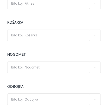

KOŠARKA

NOGOMET

ODBOJKA
