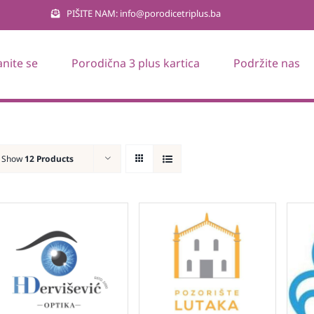
PIŠITE NAM: info@porodicetriplus.ba
anite se
Porodična 3 plus kartica
Podržite nas
Show
12 Products