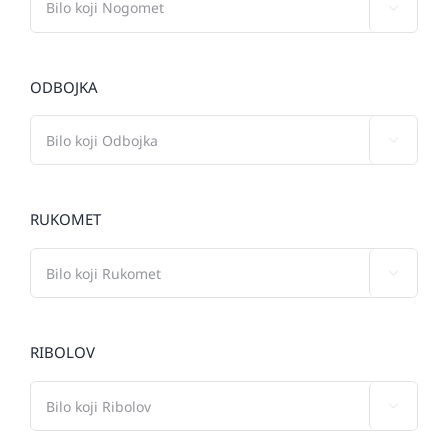

ODBOJKA

RUKOMET

RIBOLOV
