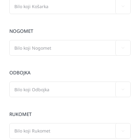

NOGOMET

ODBOJKA

RUKOMET
