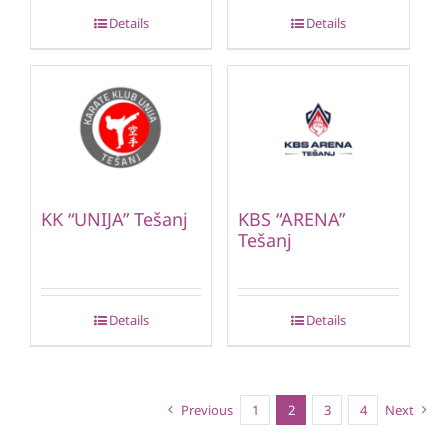
Details
Details
KK “UNIJA” Tešanj
KBS “ARENA”
Tešanj
Details
Details
Previous
1
2
3
4
Next