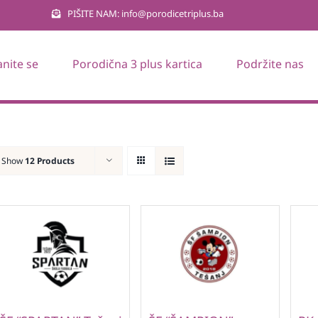
PIŠITE NAM: info@porodicetriplus.ba
anite se
Porodična 3 plus kartica
Podržite nas
Show
12 Products