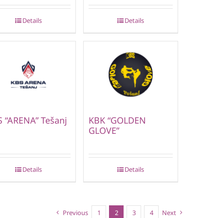
Details
Details
 “ARENA” Tešanj
KBK “GOLDEN
GLOVE”
Details
Details
Previous
1
2
3
4
Next