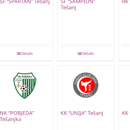
ŠF “SPARTAN” Tešanj
ŠF “ŠAMPION”
RK
Tešanj
Details
Details
NK “POBJEDA”
KK “UNIJA” Tešanj
KK 
Tešanjka