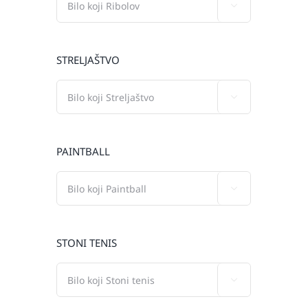

STRELJAŠTVO

PAINTBALL

STONI TENIS
