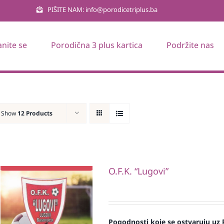
PIŠITE NAM: info@porodicetriplus.ba
anite se
Porodična 3 plus kartica
Podržite nas
Show
12 Products
O.F.K. “Lugovi”
Pogodnosti koje se ostvaruju uz 