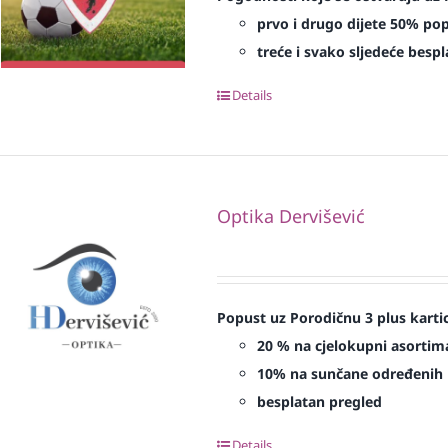
prvo i drugo dijete 50% po
treće i svako sljedeće bespl
Details
Optika Dervišević
Popust uz Porodičnu 3 plus karti
20 % na cjelokupni asortima
10% na sunčane određenih 
besplatan pregled
Details