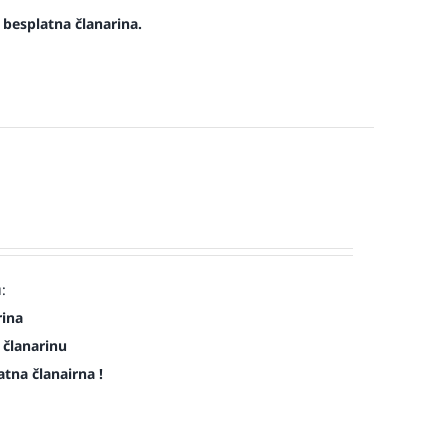
e besplatna članarina.
:
rina
 članarinu
atna članairna !