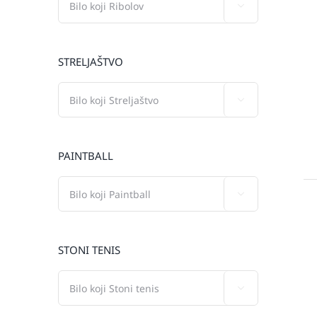

STRELJAŠTVO

PAINTBALL

STONI TENIS
