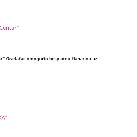
“Centar”
ar" Gradačac omogućio besplatnu članarinu uz
DA”