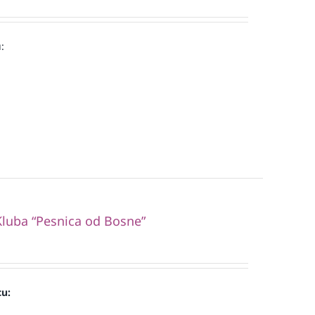
:
luba “Pesnica od Bosne”
cu: