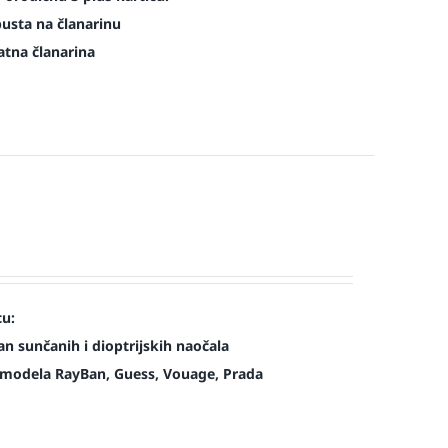
pusta na članarinu
atna članarina
cu:
n sunčanih i dioptrijskih naočala
modela RayBan, Guess, Vouage, Prada