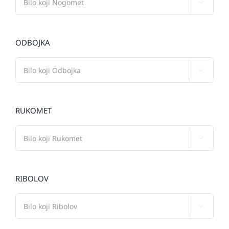

ODBOJKA

RUKOMET

RIBOLOV
