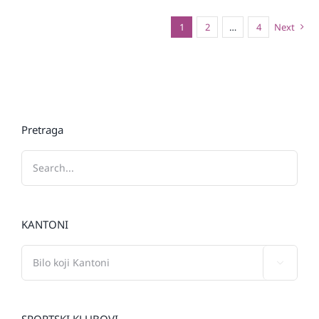
1
2
…
4
Next
Pretraga
KANTONI

SPORTSKI KLUBOVI