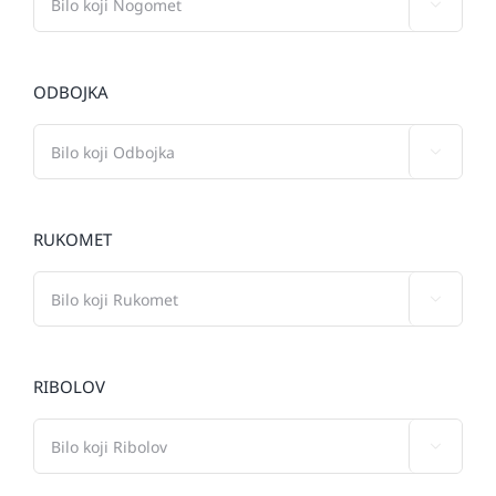

ODBOJKA

RUKOMET

RIBOLOV
