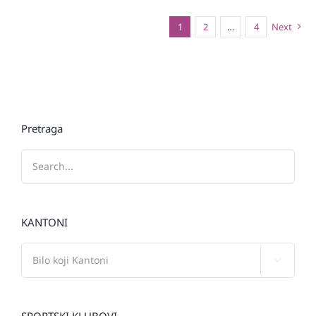
1
2
…
4
Next
Pretraga
KANTONI

SPORTSKI KLUBOVI