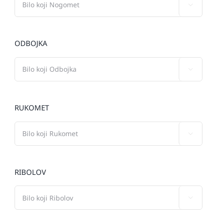

ODBOJKA

RUKOMET

RIBOLOV
