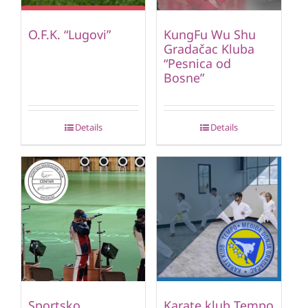
O.F.K. “Lugovi”
KungFu Wu Shu
Gradačac Kluba
“Pesnica od
Bosne”
Details
Details
Sportsko
Karate klub Tempo