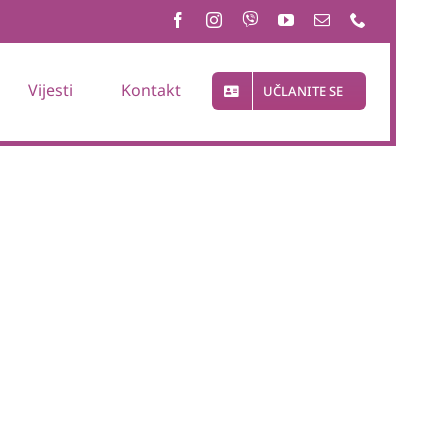
Vijesti
Kontakt
UČLANITE SE