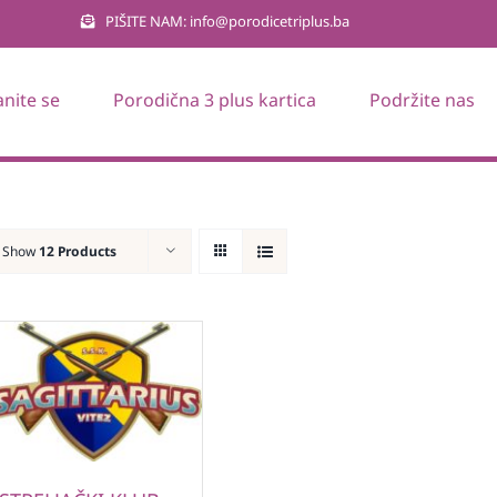
PIŠITE NAM: info@porodicetriplus.ba
anite se
Porodična 3 plus kartica
Podržite nas
Show
12 Products