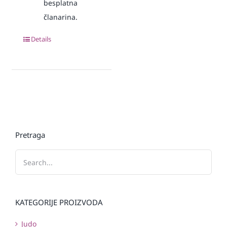
besplatna
članarina.
Details
Pretraga
KATEGORIJE PROIZVODA
Judo