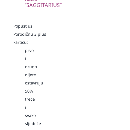
“SAGGITARIUS”
Popust uz
Porodičnu 3 plus
karticu:
prvo
i
drugo
dijete
ostavruju
50%
treće
i
svako
sljedeće