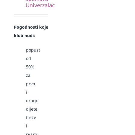
Univerzalac
Pogodnosti koje
klub nudi:
popust
od
50%
za
prvo
i
drugo
dijete,
treće
i
svako