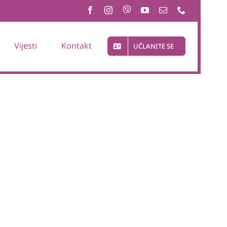
Vijesti
Kontakt
UČLANITE SE