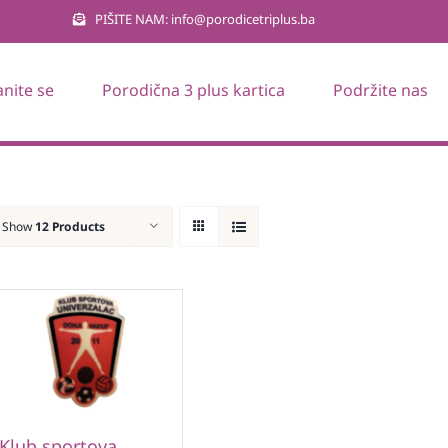
PIŠITE NAM: info@porodicetriplus.ba
anite se
Porodična 3 plus kartica
Podržite nas
Show
12 Products
Klub sportova