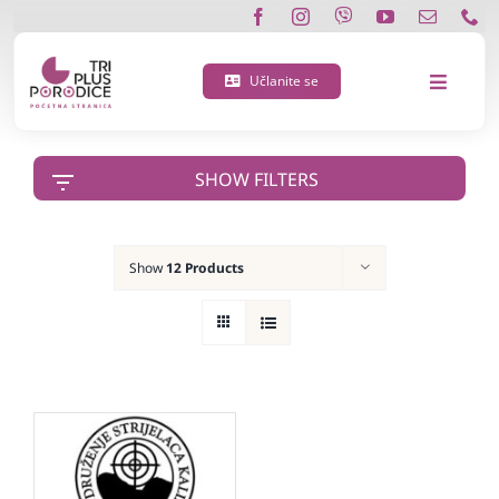
Skip
to
content
Učlanite se
Toggle
Navigat
O nama
SHOW FILTERS
Učlanite se
Show
12 Products
Porodična 3 plus kartica
Podržite nas
Vijesti
Kontakt