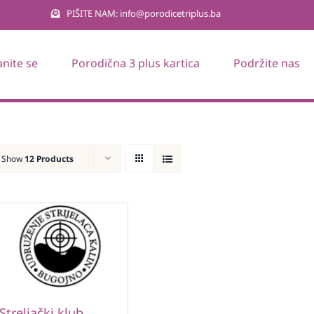
PIŠITE NAM: info@porodicetriplus.ba
anite se
Porodična 3 plus kartica
Podržite nas
Show
12 Products
Streljački klub