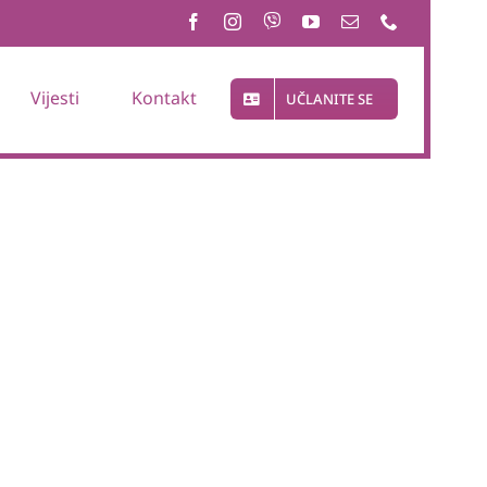
Vijesti
Kontakt
UČLANITE SE