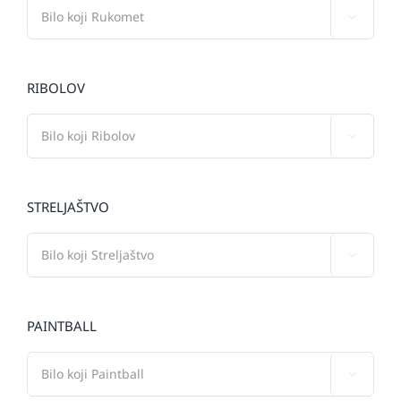

RIBOLOV

STRELJAŠTVO

PAINTBALL
