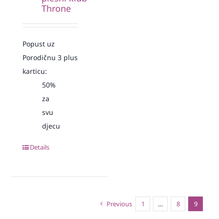
Throne
Popust uz
Porodičnu 3 plus
karticu:
50%
za
svu
djecu
Details
Previous
1
…
8
9