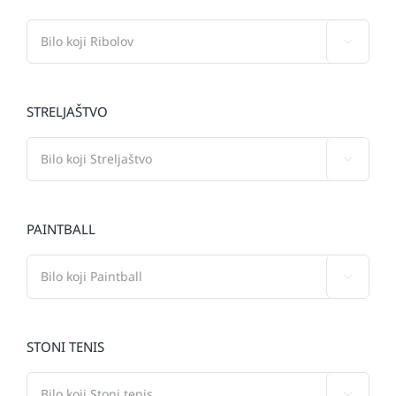

STRELJAŠTVO

PAINTBALL

STONI TENIS
