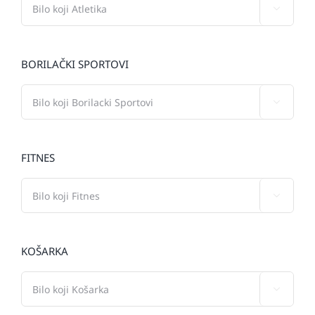

BORILAČKI SPORTOVI

FITNES

KOŠARKA
