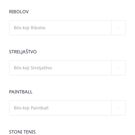
RIBOLOV

STRELJAŠTVO

PAINTBALL

STONI TENIS