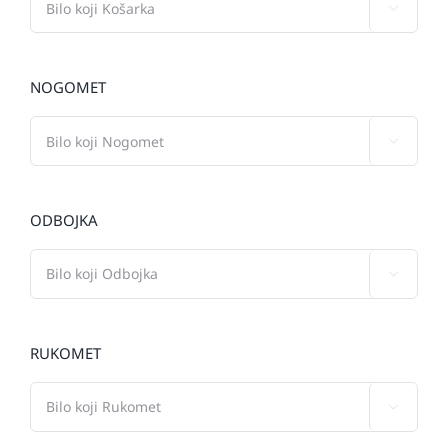

NOGOMET

ODBOJKA

RUKOMET
