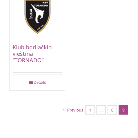
Klub borilačkih
vještina
“TORNADO”
Details
Previous
1
…
8
9