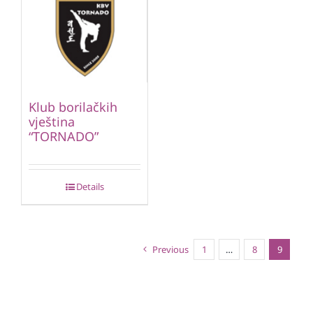
Klub borilačkih
vještina
“TORNADO”
Details
Previous
1
…
8
9