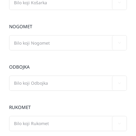

NOGOMET

ODBOJKA

RUKOMET
