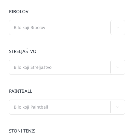
RIBOLOV

STRELJAŠTVO

PAINTBALL

STONI TENIS