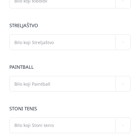

STRELJAŠTVO

PAINTBALL

STONI TENIS
