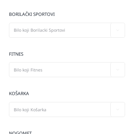
BORILAČKI SPORTOVI

FITNES

KOŠARKA

NOGOMET