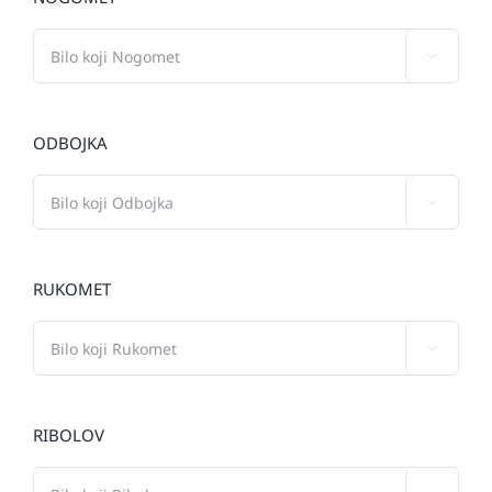

ODBOJKA

RUKOMET

RIBOLOV