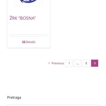
ŽRK “BOSNA”
Details
Previous
1
…
8
9
Pretraga