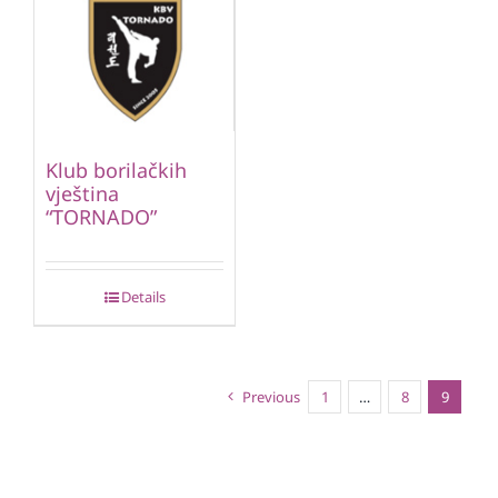
Klub borilačkih
vještina
“TORNADO”
Details
Previous
1
…
8
9