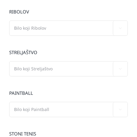
RIBOLOV

STRELJAŠTVO

PAINTBALL

STONI TENIS