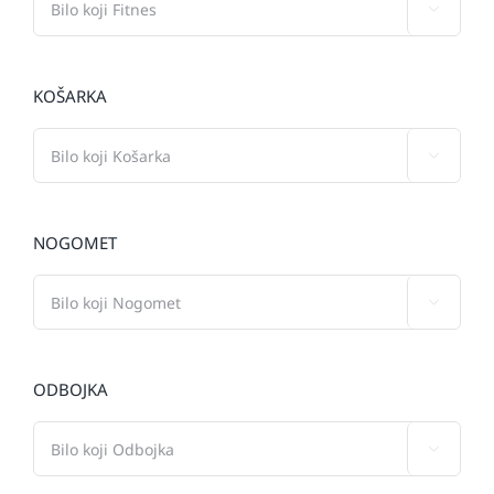

KOŠARKA

NOGOMET

ODBOJKA
