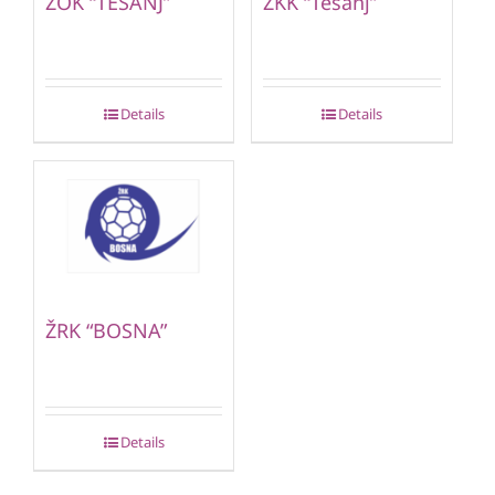
ŽOK “TEŠANJ”
ŽKK “Tešanj”
Details
Details
ŽRK “BOSNA”
Details