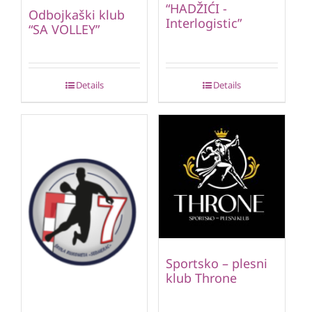
“HADŽIĆI -
Odbojkaški klub
Interlogistic”
“SA VOLLEY”
Details
Details
Sportsko – plesni
klub Throne