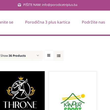
PIŠITE NAM: info@porodicetriplus.ba
anite se
Porodična 3 plus kartica
Podržite nas
Show
36 Products