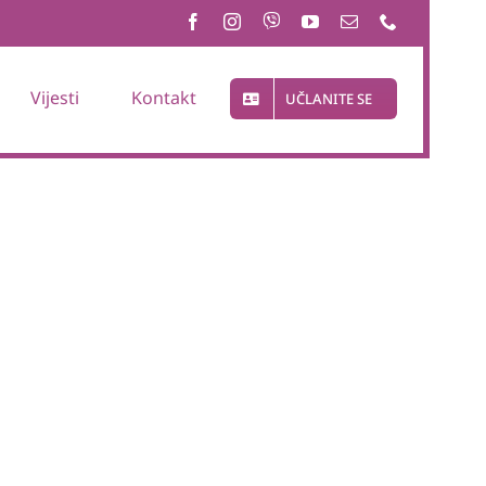
Vijesti
Kontakt
UČLANITE SE