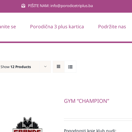
PIŠITE NAM: info@porodicetriplus.ba
anite se
Porodična 3 plus kartica
Podržite nas
Show
12 Products
GYM “CHAMPION”
Pogodnosti koje klub nudi: