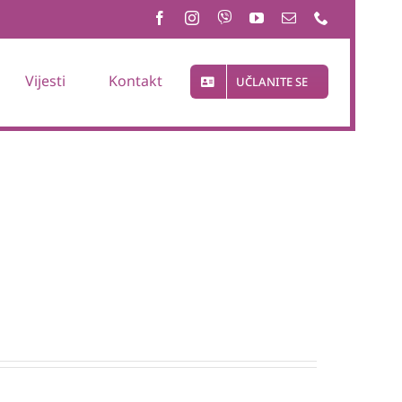
Vijesti
Kontakt
UČLANITE SE