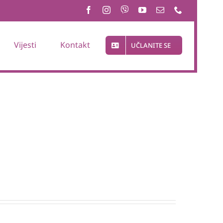
Vijesti
Kontakt
UČLANITE SE