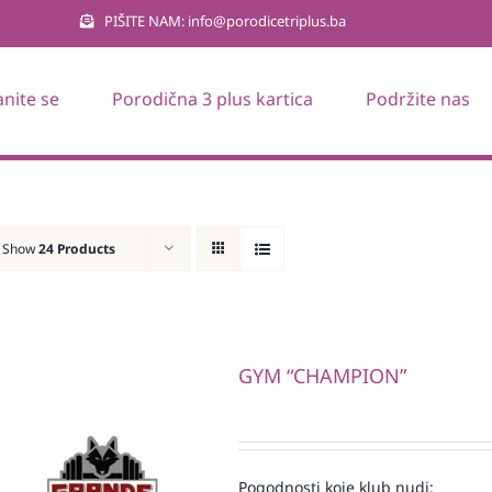
PIŠITE NAM: info@porodicetriplus.ba
anite se
Porodična 3 plus kartica
Podržite nas
Show
24 Products
GYM “CHAMPION”
Pogodnosti koje klub nudi: